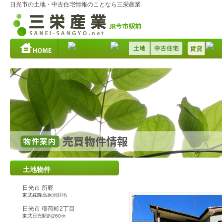
日光市の土地・中古住宅情報のことなら三栄産業
土地物件
日光市 山口
JR下野大沢駅37
日光市 所野
東武霧降高原別荘地
日光市 稲荷町2丁目
東武日光駅約260ｍ