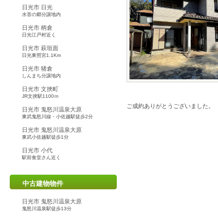
日光市 日光
水音の郷分譲地内
日光市 柄倉
日光江戸村近く
日光市 萩垣面
日光東照宮1.1Km
日光市 猪倉
しんまち分譲地内
日光市 文挾町
JR文挾駅1100ｍ
ご成約ありがとうございました。
日光市 鬼怒川温泉大原
東武鬼怒川線・小佐越駅徒歩2分
この物件について問い合わせる
日光市 鬼怒川温泉大原
東武小佐越駅徒歩1分
日光市 小代
駅前食堂さん近く
中古建物物件
日光市 鬼怒川温泉大原
鬼怒川温泉駅徒歩13分