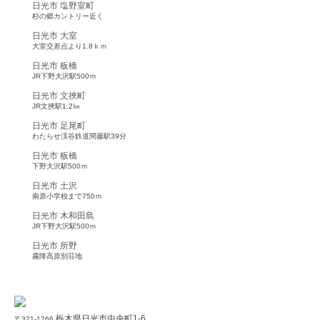
日光市 塩野室町
杉の郷カントリー近く
日光市 大室
大室交差点より1.8ｋｍ
日光市 板橋
JR下野大沢駅500ｍ
日光市 文挾町
JR文挾駅1.2㎞
日光市 足尾町
わたらせ渓谷鉄道間藤駅39分
日光市 板橋
下野大沢駅500ｍ
日光市 土沢
南原小学校まで750ｍ
日光市 木和田島
JR下野大沢駅500ｍ
日光市 所野
霧降高原別荘地
栃木県日光市中央町1-6
〒321-1266