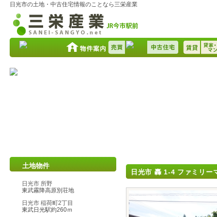
日光市の土地・中古住宅情報のことなら三栄産業
土地物件
日光市 轟 1-4
ファミリーマ
日光市 所野
東武霧降高原別荘地
日光市 稲荷町2丁目
東武日光駅約260ｍ