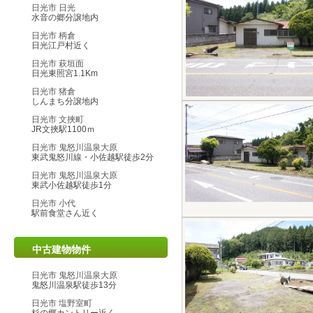
日光市 日光
水音の郷分譲地内
日光市 柄倉
日光江戸村近く
日光市 萩垣面
日光東照宮1.1Km
日光市 猪倉
しんまち分譲地内
日光市 文挾町
JR文挾駅1100ｍ
日光市 鬼怒川温泉大原
東武鬼怒川線・小佐越駅徒歩2分
日光市 鬼怒川温泉大原
東武小佐越駅徒歩1分
日光市 小代
駅前食堂さん近く
中古建物物件
日光市 鬼怒川温泉大原
鬼怒川温泉駅徒歩13分
日光市 塩野室町