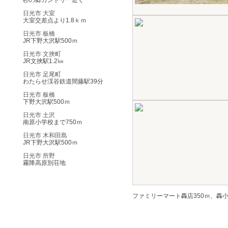
杉の郷カントリー近く
日光市 大室
大室交差点より1.8ｋｍ
日光市 板橋
JR下野大沢駅500ｍ
日光市 文挾町
JR文挾駅1.2㎞
日光市 足尾町
わたらせ渓谷鉄道間藤駅39分
日光市 板橋
下野大沢駅500ｍ
日光市 土沢
南原小学校まで750ｍ
日光市 木和田島
JR下野大沢駅500ｍ
日光市 所野
霧降高原別荘地
ファミリーマート轟店350ｍ、轟
この物件について問い合わせる