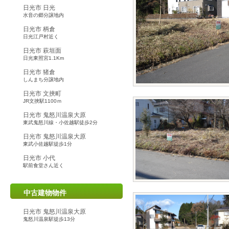
日光市 日光
水音の郷分譲地内
日光市 柄倉
日光江戸村近く
日光市 萩垣面
日光東照宮1.1Km
日光市 猪倉
しんまち分譲地内
日光市 文挾町
JR文挾駅1100ｍ
日光市 鬼怒川温泉大原
東武鬼怒川線・小佐越駅徒歩2分
日光市 鬼怒川温泉大原
東武小佐越駅徒歩1分
日光市 小代
駅前食堂さん近く
中古建物物件
日光市 鬼怒川温泉大原
鬼怒川温泉駅徒歩13分