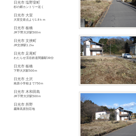
日光市 塩野室町
杉の郷カントリー近く
日光市 大室
大室交差点より1.8ｋｍ
日光市 板橋
JR下野大沢駅500ｍ
日光市 文挾町
JR文挾駅1.2㎞
日光市 足尾町
わたらせ渓谷鉄道間藤駅39分
日光市 板橋
下野大沢駅500ｍ
日光市 土沢
南原小学校まで750ｍ
日光市 木和田島
JR下野大沢駅500ｍ
日光市 所野
霧降高原別荘地