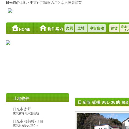
日光市の土地・中古住宅情報のことなら三栄産業
土地物件
日光市 板橋 981-36他
桜台
日光市 所野
東武霧降高原別荘地
日光市 稲荷町2丁目
東武日光駅約260ｍ