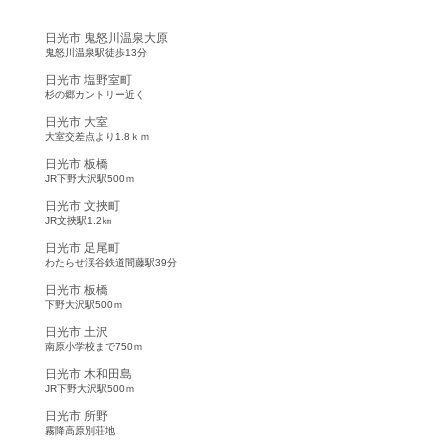
中古建物物件
日光市 鬼怒川温泉大原
鬼怒川温泉駅徒歩13分
日光市 塩野室町
杉の郷カントリー近く
日光市 大室
大室交差点より1.8ｋｍ
日光市 板橋
JR下野大沢駅500ｍ
日光市 文挾町
JR文挾駅1.2㎞
日光市 足尾町
わたらせ渓谷鉄道間藤駅39分
日光市 板橋
下野大沢駅500ｍ
日光市 土沢
南原小学校まで750ｍ
日光市 木和田島
JR下野大沢駅500ｍ
日光市 所野
霧降高原別荘地