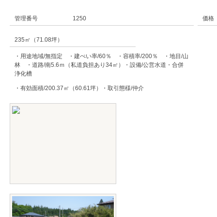
管理番号
1250
価格
235㎡（71.08坪）
・用途地域/無指定 ・建ぺい率/60％ ・容積率/200％ ・地目/山
林 ・道路/南5.6ｍ（私道負担あり34㎡）・設備/公営水道・合併
浄化槽
・有効面積/200.37㎡（60.61坪）・取引態様/仲介