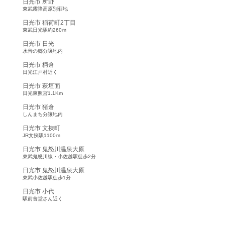
日光市 所野
東武霧降高原別荘地
日光市 稲荷町2丁目
東武日光駅約260ｍ
日光市 日光
水音の郷分譲地内
日光市 柄倉
日光江戸村近く
日光市 萩垣面
日光東照宮1.1Km
日光市 猪倉
しんまち分譲地内
日光市 文挾町
JR文挾駅1100ｍ
日光市 鬼怒川温泉大原
東武鬼怒川線・小佐越駅徒歩2分
日光市 鬼怒川温泉大原
東武小佐越駅徒歩1分
日光市 小代
駅前食堂さん近く