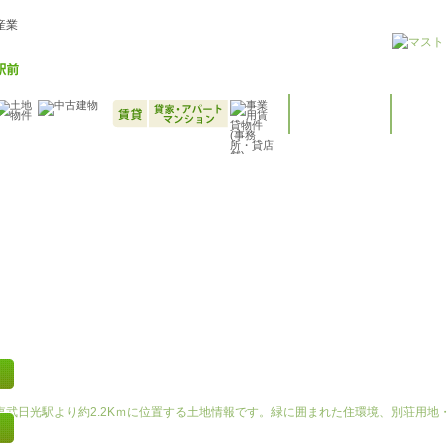
産業
日光市所野・レストラン和牛さん近くの土地情報
2017.11.13
東武日光駅より約2.2Kｍに位置する土地情報です。緑に囲まれた住環境、別荘用地