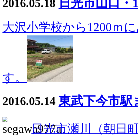
日光市山口・1
2016.05.18
大沢小学校から1200ｍ
す。
東武下今市駅
2016.05.14
日光市瀬川（朝日町