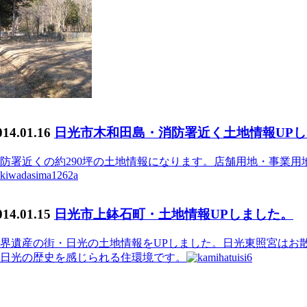
014.01.16
日光市木和田島・消防署近く土地情報UP
防署近くの約290坪の土地情報になります。店舗用地・事業用
014.01.15
日光市上鉢石町・土地情報UPしました。
界遺産の街・日光の土地情報をUPしました。日光東照宮はお散
日光の歴史を感じられる住環境です。