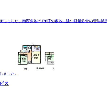
UPしました。南西角地の136坪の敷地に建つ軽量鉄骨の管理状
しました。
ビス