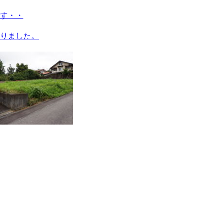
す・・
りました。