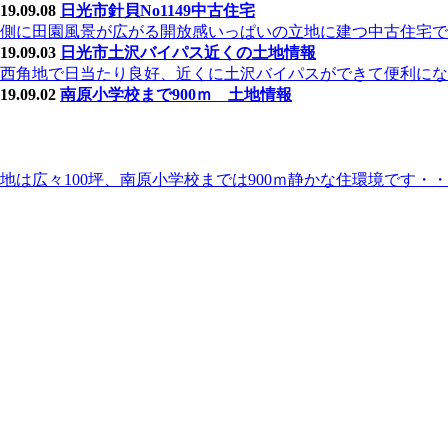
19.09.08
日光市針貝No1149中古住宅
側に田園風景が広がる開放感いっぱいの立地に建つ中古住宅で
19.09.03
日光市土沢バイパス近くの土地情報
西角地で日当たり良好、近くに土沢バイパスができて便利にな
19.09.02
南原小学校まで900ｍ 土地情報
地は広々100坪、南原小学校までは900ｍ静かな住環境です・・