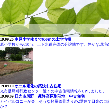
19.09.26
南原小学校まで650ｍの土地情報
原小学校から650ｍ、上下水道完備の分譲地です。静かな環境
19.09.10
オール電化の築浅中古住宅
光市足尾町行政センター近くの中古住宅情報をUPしました。
19.09.09
日光市所野 霧降高原別荘地 中古住宅
カイバルコニーが楽しそうな軽量鉄骨造りの2階建で日光の自
か？