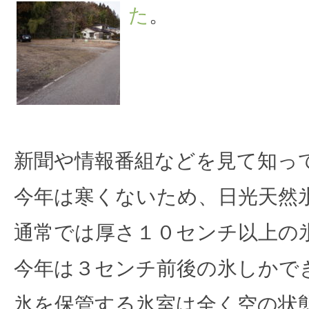
た
。
2020.01.18
日光天然氷
新聞や情報番組などを見て知っ
今年は寒くないため、日光天然
通常では厚さ１０センチ以上の
今年は３センチ前後の氷しかで
氷を保管する氷室は全く空の状